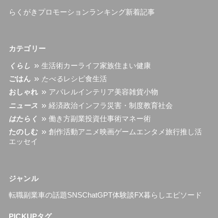
らくがきプロモーション
ランキング
新着記事
カテゴリー
くらし
生活術
カーライフ
家族
住まい
健康
ごはん
たべる
レシピ
食生活
おしゃれ
アパレル
インテリア
美容
雑貨小物
ニュース
経済
政治
インフラ
災害・制度
教育
社会
はたらく
働き方
副業
投資
仕事術
マネー術
たのしむ
創作活動
アニメ
映画
ゲーム
エンタメ
旅行
推し活
エッセイ
ジャンル
転職
副業
車の話題
SNS
ChatGPT
体験談
FX
暮らし
エピソード
PICKUPタグ