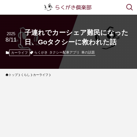
子連れでカーシェア難民になった
2025
8/11
日、Goタクシーに救われた話
らくがき
タクシー配車アプリ
車の話題
カーライフ
トップ
くらし
カーライフ