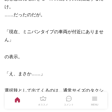
け。
……だったのだが。
「現在、ミニバンタイプの車両が付近にありませ
ん」
の表示。
「え、まさか……」
選択肢として出てくるのは、通常サイズのタクシ
ーか、ハイヤー（高額）のみ。
オススメ
コメント
MENU
カーシェアに続いて、またもや“満車（？）問題”が